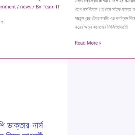
উক্ত প্রোগ্রাম টি আয়োজিত হয় কক্সবা
Comment
/
news
/ By
Team IT
হোপ হসপিটালে।যেখানে সাইক কলেজ 
সায়েন্স এন্ড টেকনোলজি এর কার্যক্রম ন
 »
করেন অত্র কলেজের ফিজিওথেরাপি
Read More »
শি ডাক্তার-নার্স-