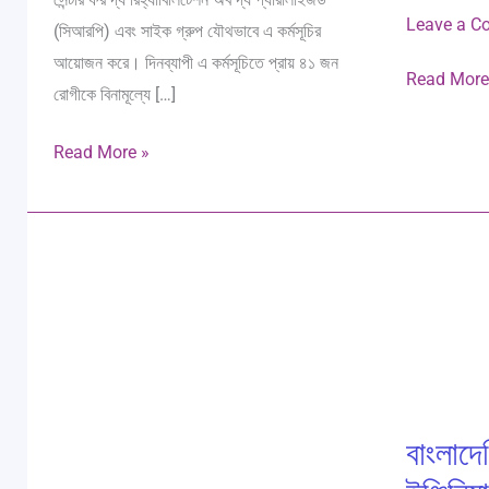
Leave a 
(সিআরপি) এবং সাইক গ্রুপ যৌথভাবে এ কর্মসূচির
আয়োজন করে। দিনব্যাপী এ কর্মসূচিতে প্রায় ৪১ জন
Read More
রোগীকে বিনামূল্যে […]
Read More »
২০১৮-১৯
বাংলাদেশি
শিক্ষাবর্ষের
ডাক্তার-
ফিজিওথেরাপি
নার্স-
বিভাগের
ইঞ্জিনিয়ার
১১
নিতে
তম
আগ্রহী
বাংলাদে
ব্যাচের
মঙ্গোলিয়া
বিদায়