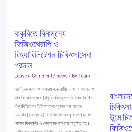
ও
নতুন
রিহ্যাবিলিটেশন
দিগন্ত
চিকিৎসাসেবা
উন্মোচিত
বাকৃবিতে বিনামূল্যে
প্রদান
হয়েছে
রোবটিক
ফিজিওথেরাপি ও
ফিজিওথেরাপি
রিহ্যাবিলিটেশন চিকিৎসাসেবা
এর
প্রদান
মাধ্যমে
Leave a Comment
/
news
/ By
Team IT
প্রান্তিক কৃষক ও অসহায় জনগোষ্ঠীদের জন্য বাংলাদেশ
বাংলাদ
কৃষি বিশ্ববিদ্যালয়ে (বাকৃবি) বিনামূল্যে ফিজিওথেরাপি ও
চিকিৎসা
রিহ্যাবিলিটেশন চিকিৎসাসেবা প্রদান করা হয়েছে।
উন্মোচ
সোমবার (২৭ জুলাই) বিশ্ববিদ্যালয়ের কৃষি সম্প্রসারণ
কেন্দ্রে দিনব্যাপী এ সেবামূলক কর্মশালা অনুষ্ঠিত হয়।
ফিজিওথ
সেন্টার ফর দ্য রিহ্যাবিলিটেশন অব দ্য প্যারালাইজড