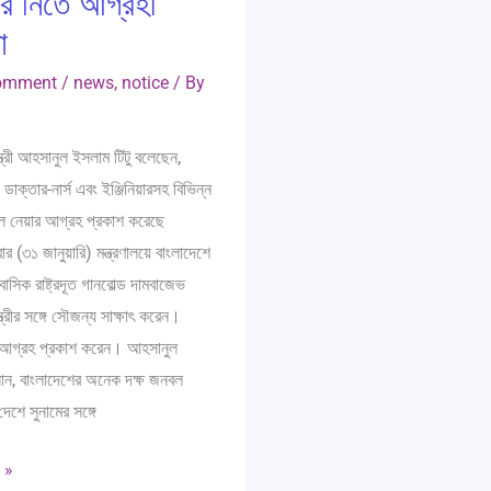
য়ার নিতে আগ্রহী
া
Comment
/
news
,
notice
/ By
ন্ত্রী আহসানুল ইসলাম টিটু বলেছেন,
ডাক্তার-নার্স এবং ইঞ্জিনিয়ারসহ বিভিন্ন
ল নেয়ার আগ্রহ প্রকাশ করেছে
বার (৩১ জানুয়ারি) মন্ত্রণালয়ে বাংলাদেশে
বাসিক রাষ্ট্রদূত গানবোল্ড দামবাজেভ
্ত্রীর সঙ্গে সৌজন্য সাক্ষাৎ করেন।
আগ্রহ প্রকাশ করেন। আহসানুল
নান, বাংলাদেশের অনেক দক্ষ জনবল
েশে সুনামের সঙ্গে
 »