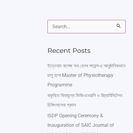
S
e
a
Recent Posts
r
ইত্তেহাদ কলেজ অব হেলথ সায়েন্স-এ আনুষ্ঠানিকভাবে
c
চালু হলো Master of Physiotherapy
h
Programme
f
বাকৃবিতে বিনামূল্যে ফিজিওথেরাপি ও রিহ্যাবিলিটেশন
o
চিকিৎসাসেবা প্রদান
r
ISDP Opening Ceremony &
:
Inauguration of SAIC Journal of