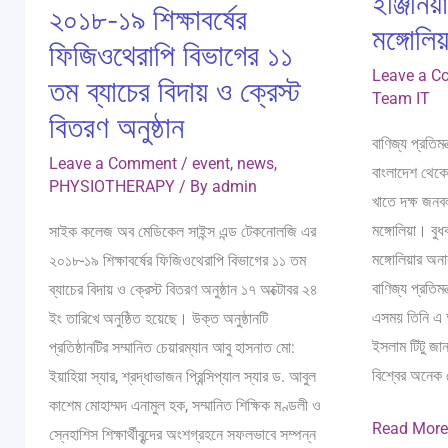
ইঞ্জিনি
২০১৮-১৯ শিক্ষাবর্ষের
ও
মঙ্গোলিয়
ক্রেস্ট
ফিজিওথেরাপি বিভাগের ১১
বিতরণ
Leave a 
তম ব্যাচের বিদায় ও ক্রেস্ট
Team IT
অনুষ্ঠান
বিতরণ অনুষ্ঠান
বাণিজ্য প্রতিম
Leave a Comment
/
event
,
news
,
বাংলাদেশ থেকে 
PHYSIOTHERAPY
/ By
admin
খাতে দক্ষ জনব
মঙ্গোলিয়া। বুধ
সাইক কলেজ অব মেডিকেল সাইন্স এন্ড টেকনোলজি এর
মঙ্গোলিয়ার অনা
২০১৮-১৯ শিক্ষাবর্ষের ফিজিওথেরাপি বিভাগের ১১ তম
বাণিজ্য প্রতিমন
ব্যাচের বিদায় ও ক্রেস্ট বিতরণ অনুষ্ঠান ১৭ অক্টোবর ২৪
এসময় তিনি এ 
ইং তারিখে অনুষ্ঠিত হয়েছে। উক্ত অনুষ্ঠানটি
ইসলাম টিটু জা
প্রতিষ্ঠানটির সম্মানিত চেয়ারম্যান আবু হাসনাত মো:
বিশ্বের অনেক দ
ইয়াহিয়া স্যার, শ্রদ্ধাভাজন প্রিন্সিপ্যাল স্যার ড. আবুল
কাশেম মোহাম্মদ এনামুল হক, সম্মানিত শিক্ষিক মণ্ডলী ও
Read More
স্নেহাশিস শিক্ষার্থীবৃন্দের অংশগ্রহনে সফলভাবে সম্পন্ন