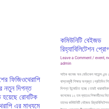
প্রোগ্রাম।
কমিউনিটি বেইজড
রিহ্যাবিলিটেশন প্রো
Leave a Comment
/
event
,
n
admin
সাইক কলেজ অব মেডিকেল সায়েন্স এন্ড
েশের ফিজিওথেরাপি
বাস্তবমুখী শিক্ষার অগ্রদূত।প্রতিদিন শিক
র নতুন দিগন্ত
দিগন্ত উন্মোচিত হচ্ছে।তারই ধারাবাহ
িত হয়েছে রোবটিক
কলেজের ১২ তম ব্যাচের শিক্ষার্থীদের নি
তাদের কমিউনিটি বেইজড রিহ্যাবিলিটেশন
েরাপি এর মাধ্যমে