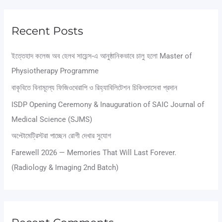
a
r
Recent Posts
c
ইত্তেহাদ কলেজ অব হেলথ সায়েন্স-এ আনুষ্ঠানিকভাবে চালু হলো Master of
h
Physiotherapy Programme
f
বাকৃবিতে বিনামূল্যে ফিজিওথেরাপি ও রিহ্যাবিলিটেশন চিকিৎসাসেবা প্রদান
o
ISDP Opening Ceremony & Inauguration of SAIC Journal of
r
Medical Science (SJMS)
:
অপ্টোমেট্রিস্টরা পাচ্ছেন রোগী দেখার সুযোগ
Farewell 2026 — Memories That Will Last Forever.
(Radiology & Imaging 2nd Batch)