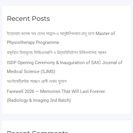
a
r
Recent Posts
c
ইত্তেহাদ কলেজ অব হেলথ সায়েন্স-এ আনুষ্ঠানিকভাবে চালু হলো Master of
h
Physiotherapy Programme
f
বাকৃবিতে বিনামূল্যে ফিজিওথেরাপি ও রিহ্যাবিলিটেশন চিকিৎসাসেবা প্রদান
o
ISDP Opening Ceremony & Inauguration of SAIC Journal of
r
Medical Science (SJMS)
:
অপ্টোমেট্রিস্টরা পাচ্ছেন রোগী দেখার সুযোগ
Farewell 2026 — Memories That Will Last Forever.
(Radiology & Imaging 2nd Batch)