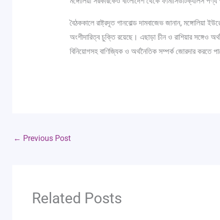
মঙ্গোলিয়া সরকারকেও বাংলাদেশ থেকে ফার্মাসিউটিক্যালস পণ্
বৈঠককালে রাষ্ট্রদূত গানবোল্ড দামবাজেভ জানান, মঙ্গোলিয়া 
অংশীদারিত্ব চুক্তি রয়েছে। এছাড়া চীন ও রাশিয়ার সঙ্গেও অর্থন
বিনিয়োগসহ বাণিজ্যিক ও অর্থনৈতিক সম্পর্ক জোরদার করতে প
←
Previous Post
Related Posts