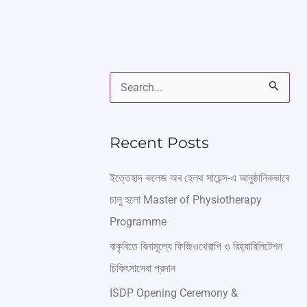
S
e
a
Recent Posts
r
ইত্তেহাদ কলেজ অব হেলথ সায়েন্স-এ আনুষ্ঠানিকভাবে
c
চালু হলো Master of Physiotherapy
h
Programme
f
বাকৃবিতে বিনামূল্যে ফিজিওথেরাপি ও রিহ্যাবিলিটেশন
o
চিকিৎসাসেবা প্রদান
r
ISDP Opening Ceremony &