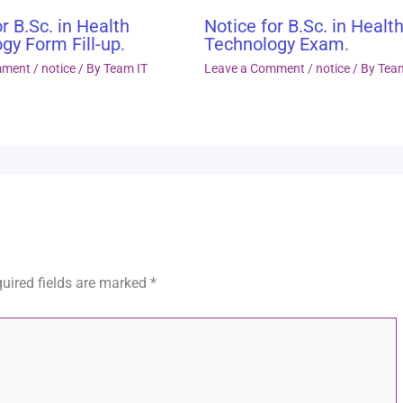
r B.Sc. in Health
Notice for B.Sc. in Healt
gy Form Fill-up.
Technology Exam.
mment
/
notice
/ By
Team IT
Leave a Comment
/
notice
/ By
Tea
uired fields are marked
*