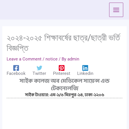
Skip
to
content
২০২৪-২০২৫ শিক্ষাবর্ষের ছাত্র/ছাত্রী ভর্তি
বিজ্ঞপ্তি
Leave a Comment
/
notice
/ By
admin
Facebook
Twitter
Pinterest
Linkedin
সাইক কলেজ অব মেডিকেল সায়েন্স এন্ড
টেকনোলজি
সাইক টাওয়ার: এম-১/৬ মিরপুর-১৪, ঢাকা-১২০৬