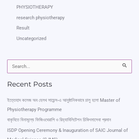
PHYSIOTHERAPY
research physiotherapy
Result
Uncategorized
S
e
Recent Posts
a
r
ইত্তেহাদ কলেজ অব হেলথ সায়েন্স-এ আনুষ্ঠানিকভাবে চালু হলো Master of
Physiotherapy Programme
c
বাকৃবিতে বিনামূল্যে ফিজিওথেরাপি ও রিহ্যাবিলিটেশন চিকিৎসাসেবা প্রদান
h
ISDP Opening Ceremony & Inauguration of SAIC Journal of
f