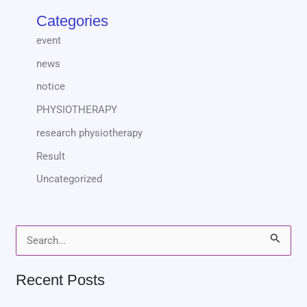
Categories
event
news
notice
PHYSIOTHERAPY
research physiotherapy
Result
Uncategorized
S
e
Recent Posts
a