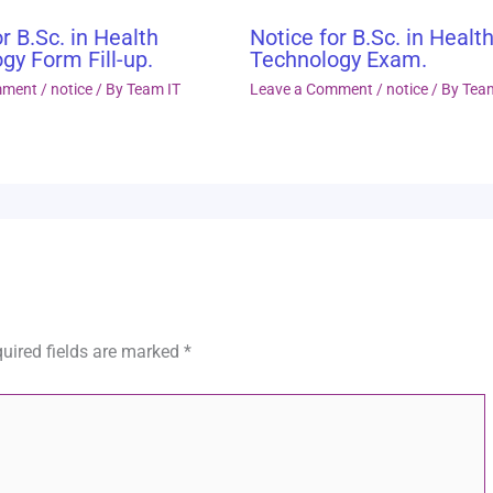
r B.Sc. in Health
Notice for B.Sc. in Healt
gy Form Fill-up.
Technology Exam.
mment
/
notice
/ By
Team IT
Leave a Comment
/
notice
/ By
Tea
uired fields are marked
*