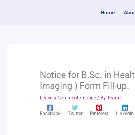
Skip
Home
Abo
to
content
Notice for B.Sc. in Hea
Imaging ) Form Fill-up.
Leave a Comment
/
notice
/ By
Team IT
Facebook
Twitter
Pinterest
Linkedin