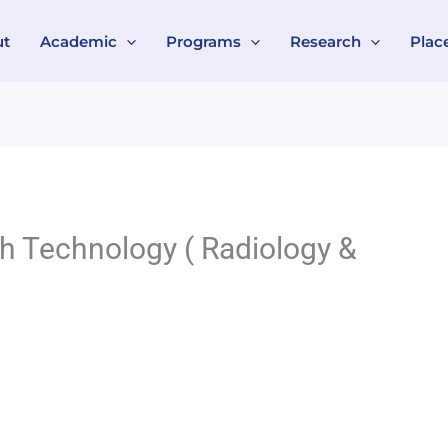
ut
Academic
Programs
Research
Plac
lth Technology ( Radiology &