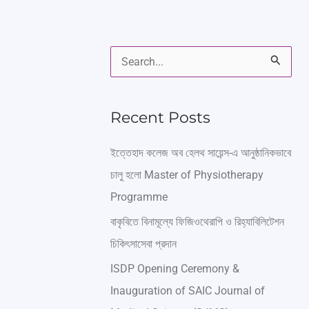
S
e
a
Recent Posts
r
ইত্তেহাদ কলেজ অব হেলথ সায়েন্স-এ আনুষ্ঠানিকভাবে
c
চালু হলো Master of Physiotherapy
h
Programme
f
বাকৃবিতে বিনামূল্যে ফিজিওথেরাপি ও রিহ্যাবিলিটেশন
o
চিকিৎসাসেবা প্রদান
r
ISDP Opening Ceremony &
:
Inauguration of SAIC Journal of