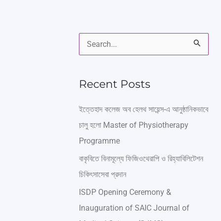
S
e
a
Recent Posts
r
ইত্তেহাদ কলেজ অব হেলথ সায়েন্স-এ আনুষ্ঠানিকভাবে
c
চালু হলো Master of Physiotherapy
h
Programme
f
বাকৃবিতে বিনামূল্যে ফিজিওথেরাপি ও রিহ্যাবিলিটেশন
o
চিকিৎসাসেবা প্রদান
r
ISDP Opening Ceremony &
:
Inauguration of SAIC Journal of