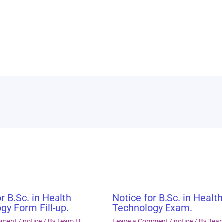
r B.Sc. in Health
Notice for B.Sc. in Healt
gy Form Fill-up.
Technology Exam.
mment
/
notice
/ By
Team IT
Leave a Comment
/
notice
/ By
Tea