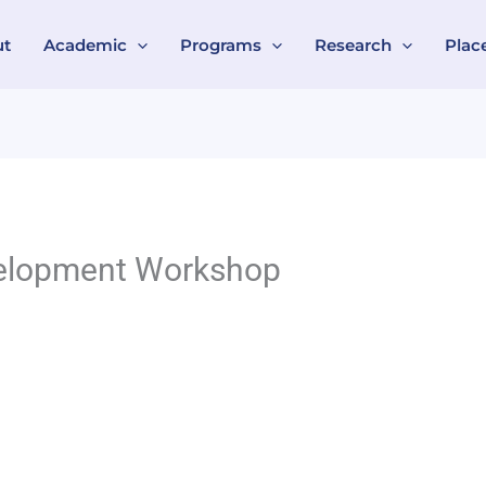
ut
Academic
Programs
Research
Plac
velopment Workshop