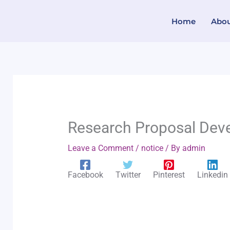
Skip
Home
Abo
to
content
Research Proposal De
Leave a Comment
/
notice
/ By
admin
Facebook
Twitter
Pinterest
Linkedin