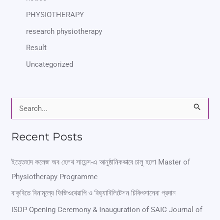
PHYSIOTHERAPY
research physiotherapy
Result
Uncategorized
S
e
Recent Posts
a
r
ইত্তেহাদ কলেজ অব হেলথ সায়েন্স-এ আনুষ্ঠানিকভাবে চালু হলো Master of
Physiotherapy Programme
c
বাকৃবিতে বিনামূল্যে ফিজিওথেরাপি ও রিহ্যাবিলিটেশন চিকিৎসাসেবা প্রদান
h
ISDP Opening Ceremony & Inauguration of SAIC Journal of
f