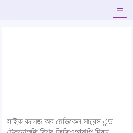
Skip
to
content
সাইক কলেজ অব মেডিকেল সায়েন্স এন্ড
টেকনোলজি বিশ্ব ফিজিওথেরাপি দিবস